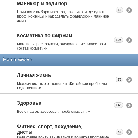
Маникюр и педикюр
18
Начиная с выбора мастера, заканчивая где купить
проф. ножницы и как сделать французский маникюр
дома.
Косметика по фирмам
105
Магазины, распродажи, обслуживание. Качество и
состав косметики.
Наша жизнь
Личная жизнь
78
Межличностные отношения. Житейские проблемы.
Родственники.
Здоровье
143
Все о нашем здоровье и проблемах с ним.
Фитнес, спорт, похудение,
диеты
43
Куда лучше пойти заниматься и по какой программе.