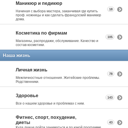
Маникюр и педикюр
18
Начиная с выбора мастера, заканчивая где купить
проф. ножницы и как сделать французский маникюр
дома.
Косметика по фирмам
105
Магазины, распродажи, обслуживание. Качество и
состав косметики.
Наша жизнь
Личная жизнь
78
Межличностные отношения. Житейские проблемы.
Родственники.
Здоровье
143
Все о нашем здоровье и проблемах с ним.
Фитнес, спорт, похудение,
диеты
43
Куда лучше пойти заниматься и по какой программе.