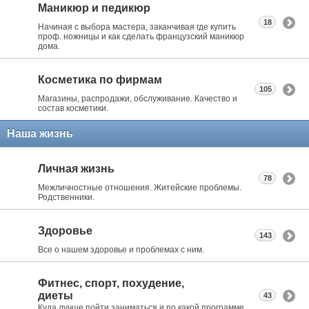
Маникюр и педикюр
18
Начиная с выбора мастера, заканчивая где купить
проф. ножницы и как сделать французский маникюр
дома.
Косметика по фирмам
105
Магазины, распродажи, обслуживание. Качество и
состав косметики.
Наша жизнь
Личная жизнь
78
Межличностные отношения. Житейские проблемы.
Родственники.
Здоровье
143
Все о нашем здоровье и проблемах с ним.
Фитнес, спорт, похудение,
диеты
43
Куда лучше пойти заниматься и по какой программе.