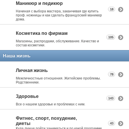
Маникюр и педикюр
18
Начиная с выбора мастера, заканчивая где купить
проф. ножницы и как сделать французский маникюр
дома.
Косметика по фирмам
105
Магазины, распродажи, обслуживание. Качество и
состав косметики.
Наша жизнь
Личная жизнь
78
Межличностные отношения. Житейские проблемы.
Родственники.
Здоровье
143
Все о нашем здоровье и проблемах с ним.
Фитнес, спорт, похудение,
диеты
43
Куда лучше пойти заниматься и по какой программе.