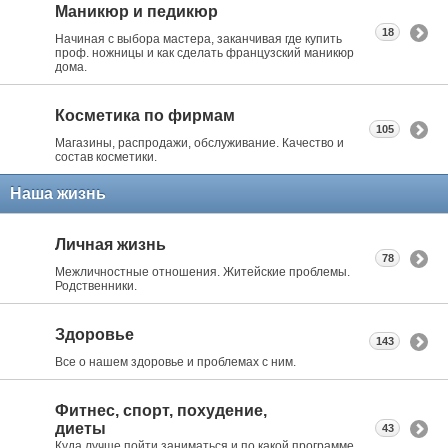
Маникюр и педикюр
18
Начиная с выбора мастера, заканчивая где купить
проф. ножницы и как сделать французский маникюр
дома.
Косметика по фирмам
105
Магазины, распродажи, обслуживание. Качество и
состав косметики.
Наша жизнь
Личная жизнь
78
Межличностные отношения. Житейские проблемы.
Родственники.
Здоровье
143
Все о нашем здоровье и проблемах с ним.
Фитнес, спорт, похудение,
диеты
43
Куда лучше пойти заниматься и по какой программе.