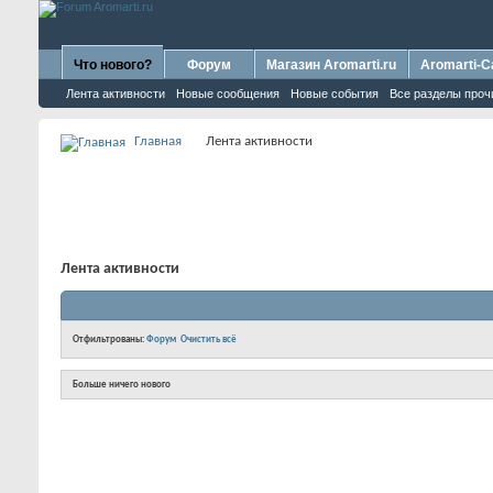
Что нового?
Форум
Магазин Aromarti.ru
Aromarti-C
Лента активности
Новые сообщения
Новые события
Все разделы проч
Главная
Лента активности
Лента активности
Отфильтрованы:
Форум
Очистить всё
Больше ничего нового