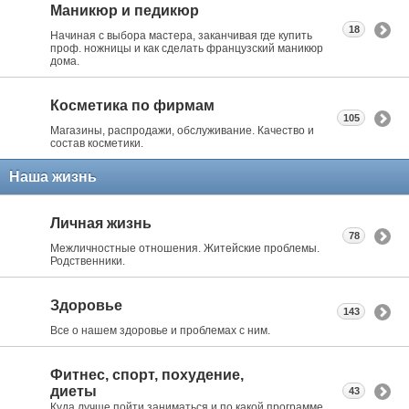
Маникюр и педикюр
18
Начиная с выбора мастера, заканчивая где купить
проф. ножницы и как сделать французский маникюр
дома.
Косметика по фирмам
105
Магазины, распродажи, обслуживание. Качество и
состав косметики.
Наша жизнь
Личная жизнь
78
Межличностные отношения. Житейские проблемы.
Родственники.
Здоровье
143
Все о нашем здоровье и проблемах с ним.
Фитнес, спорт, похудение,
диеты
43
Куда лучше пойти заниматься и по какой программе.