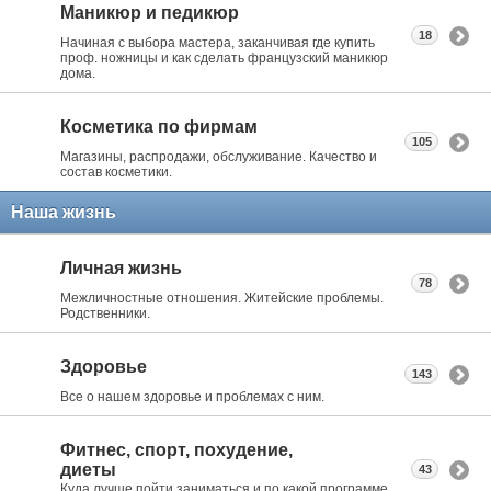
Маникюр и педикюр
18
Начиная с выбора мастера, заканчивая где купить
проф. ножницы и как сделать французский маникюр
дома.
Косметика по фирмам
105
Магазины, распродажи, обслуживание. Качество и
состав косметики.
Наша жизнь
Личная жизнь
78
Межличностные отношения. Житейские проблемы.
Родственники.
Здоровье
143
Все о нашем здоровье и проблемах с ним.
Фитнес, спорт, похудение,
диеты
43
Куда лучше пойти заниматься и по какой программе.