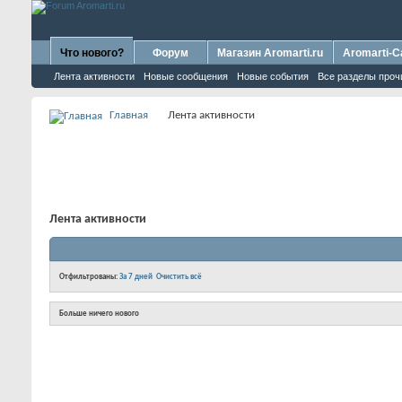
Что нового?
Форум
Магазин Aromarti.ru
Aromarti-C
Лента активности
Новые сообщения
Новые события
Все разделы проч
Главная
Лента активности
Лента активности
Отфильтрованы:
За 7 дней
Очистить всё
Больше ничего нового