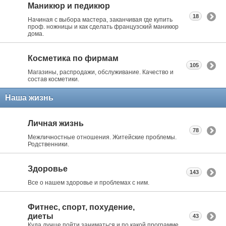
Маникюр и педикюр
18
Начиная с выбора мастера, заканчивая где купить
проф. ножницы и как сделать французский маникюр
дома.
Косметика по фирмам
105
Магазины, распродажи, обслуживание. Качество и
состав косметики.
Наша жизнь
Личная жизнь
78
Межличностные отношения. Житейские проблемы.
Родственники.
Здоровье
143
Все о нашем здоровье и проблемах с ним.
Фитнес, спорт, похудение,
диеты
43
Куда лучше пойти заниматься и по какой программе.