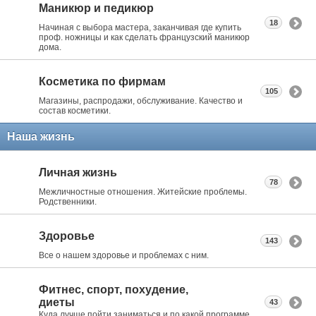
Маникюр и педикюр
18
Начиная с выбора мастера, заканчивая где купить
проф. ножницы и как сделать французский маникюр
дома.
Косметика по фирмам
105
Магазины, распродажи, обслуживание. Качество и
состав косметики.
Наша жизнь
Личная жизнь
78
Межличностные отношения. Житейские проблемы.
Родственники.
Здоровье
143
Все о нашем здоровье и проблемах с ним.
Фитнес, спорт, похудение,
диеты
43
Куда лучше пойти заниматься и по какой программе.