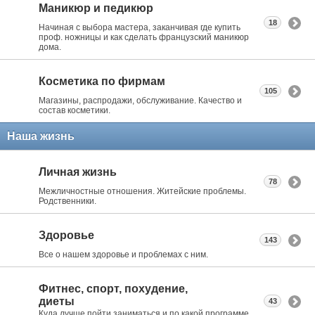
Маникюр и педикюр
18
Начиная с выбора мастера, заканчивая где купить
проф. ножницы и как сделать французский маникюр
дома.
Косметика по фирмам
105
Магазины, распродажи, обслуживание. Качество и
состав косметики.
Наша жизнь
Личная жизнь
78
Межличностные отношения. Житейские проблемы.
Родственники.
Здоровье
143
Все о нашем здоровье и проблемах с ним.
Фитнес, спорт, похудение,
диеты
43
Куда лучше пойти заниматься и по какой программе.