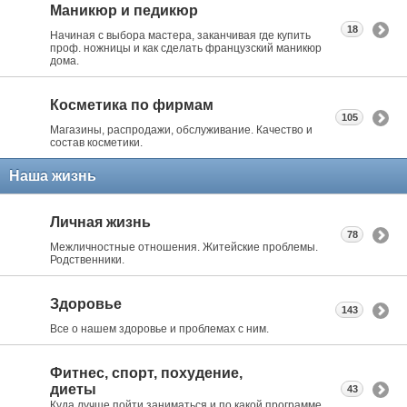
Маникюр и педикюр
18
Начиная с выбора мастера, заканчивая где купить
проф. ножницы и как сделать французский маникюр
дома.
Косметика по фирмам
105
Магазины, распродажи, обслуживание. Качество и
состав косметики.
Наша жизнь
Личная жизнь
78
Межличностные отношения. Житейские проблемы.
Родственники.
Здоровье
143
Все о нашем здоровье и проблемах с ним.
Фитнес, спорт, похудение,
диеты
43
Куда лучше пойти заниматься и по какой программе.