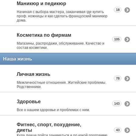
Маникюр и педикюр
18
Начиная с выбора мастера, заканчивая где купить
проф. ножницы и как сделать французский маникюр
дома.
Косметика по фирмам
105
Магазины, распродажи, обслуживание. Качество и
состав косметики.
Наша жизнь
Личная жизнь
78
Межличностные отношения. Житейские проблемы.
Родственники.
Здоровье
143
Все о нашем здоровье и проблемах с ним.
Фитнес, спорт, похудение,
диеты
43
Куда лучше пойти заниматься и по какой программе.