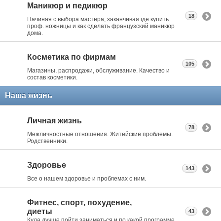
Маникюр и педикюр
18
Начиная с выбора мастера, заканчивая где купить
проф. ножницы и как сделать французский маникюр
дома.
Косметика по фирмам
105
Магазины, распродажи, обслуживание. Качество и
состав косметики.
Наша жизнь
Личная жизнь
78
Межличностные отношения. Житейские проблемы.
Родственники.
Здоровье
143
Все о нашем здоровье и проблемах с ним.
Фитнес, спорт, похудение,
диеты
43
Куда лучше пойти заниматься и по какой программе.