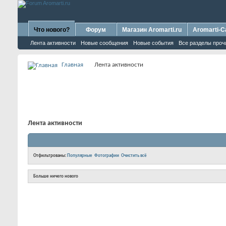
Что нового?
Форум
Магазин Aromarti.ru
Aromarti-C
Лента активности
Новые сообщения
Новые события
Все разделы проч
Главная
Лента активности
Лента активности
Отфильтрованы:
Популярные
Фотографии
Очистить всё
Больше ничего нового