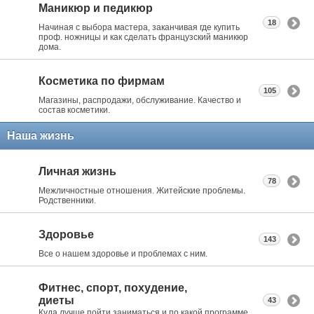
Маникюр и педикюр
18
Начиная с выбора мастера, заканчивая где купить
проф. ножницы и как сделать французский маникюр
дома.
Косметика по фирмам
105
Магазины, распродажи, обслуживание. Качество и
состав косметики.
Наша жизнь
Личная жизнь
78
Межличностные отношения. Житейские проблемы.
Родственники.
Здоровье
143
Все о нашем здоровье и проблемах с ним.
Фитнес, спорт, похудение,
диеты
43
Куда лучше пойти заниматься и по какой программе.