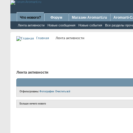
Что нового?
Форум
Магазин Aromarti.ru
Aromarti-C
Лента активности
Новые сообщения
Новые события
Все разделы проч
Главная
Лента активности
Лента активности
Отфильтрованы:
Фотографии
Очистить всё
Больше ничего нового