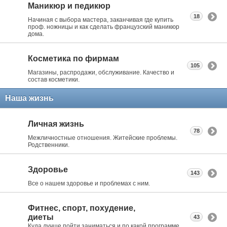
Маникюр и педикюр
18
Начиная с выбора мастера, заканчивая где купить
проф. ножницы и как сделать французский маникюр
дома.
Косметика по фирмам
105
Магазины, распродажи, обслуживание. Качество и
состав косметики.
Наша жизнь
Личная жизнь
78
Межличностные отношения. Житейские проблемы.
Родственники.
Здоровье
143
Все о нашем здоровье и проблемах с ним.
Фитнес, спорт, похудение,
диеты
43
Куда лучше пойти заниматься и по какой программе.