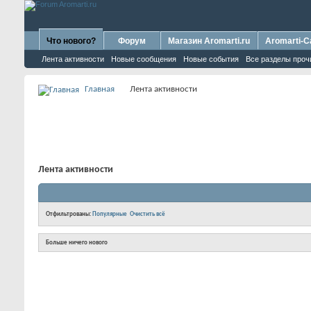
Что нового?
Форум
Магазин Aromarti.ru
Aromarti-C
Лента активности
Новые сообщения
Новые события
Все разделы проч
Главная
Лента активности
Лента активности
Отфильтрованы:
Популярные
Очистить всё
Больше ничего нового