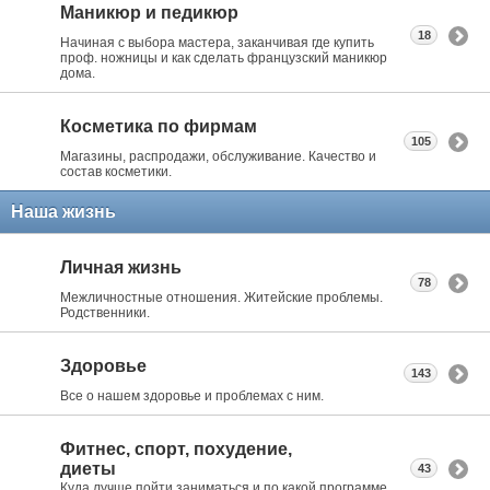
Маникюр и педикюр
18
Начиная с выбора мастера, заканчивая где купить
проф. ножницы и как сделать французский маникюр
дома.
Косметика по фирмам
105
Магазины, распродажи, обслуживание. Качество и
состав косметики.
Наша жизнь
Личная жизнь
78
Межличностные отношения. Житейские проблемы.
Родственники.
Здоровье
143
Все о нашем здоровье и проблемах с ним.
Фитнес, спорт, похудение,
диеты
43
Куда лучше пойти заниматься и по какой программе.