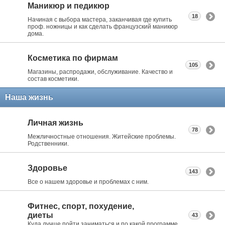
Маникюр и педикюр
18
Начиная с выбора мастера, заканчивая где купить
проф. ножницы и как сделать французский маникюр
дома.
Косметика по фирмам
105
Магазины, распродажи, обслуживание. Качество и
состав косметики.
Наша жизнь
Личная жизнь
78
Межличностные отношения. Житейские проблемы.
Родственники.
Здоровье
143
Все о нашем здоровье и проблемах с ним.
Фитнес, спорт, похудение,
диеты
43
Куда лучше пойти заниматься и по какой программе.