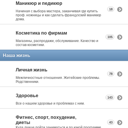
Маникюр и педикюр
18
Начиная с выбора мастера, заканчивая где купить
проф. ножницы и как сделать французский маникюр
дома.
Косметика по фирмам
105
Магазины, распродажи, обслуживание. Качество и
состав косметики.
Наша жизнь
Личная жизнь
78
Межличностные отношения. Житейские проблемы.
Родственники.
Здоровье
143
Все о нашем здоровье и проблемах с ним.
Фитнес, спорт, похудение,
диеты
43
Куда лучше пойти заниматься и по какой программе.