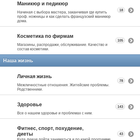
Маникюр и педикюр
18
Начиная с выбора мастера, заканчивая где купить
проф. ножницы и как сделать французский маникюр
дома.
Косметика по фирмам
105
Магазины, распродажи, обслуживание. Качество и
состав косметики.
Наша жизнь
Личная жизнь
78
Межличностные отношения. Житейские проблемы.
Родственники.
Здоровье
143
Все о нашем здоровье и проблемах с ним.
Фитнес, спорт, похудение,
диеты
43
Куда лучше пойти заниматься и по какой программе.