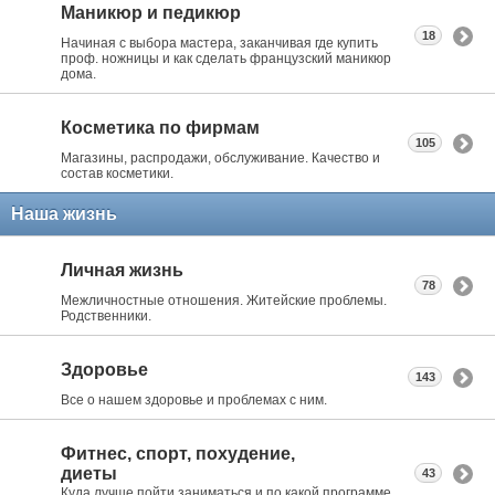
Маникюр и педикюр
18
Начиная с выбора мастера, заканчивая где купить
проф. ножницы и как сделать французский маникюр
дома.
Косметика по фирмам
105
Магазины, распродажи, обслуживание. Качество и
состав косметики.
Наша жизнь
Личная жизнь
78
Межличностные отношения. Житейские проблемы.
Родственники.
Здоровье
143
Все о нашем здоровье и проблемах с ним.
Фитнес, спорт, похудение,
диеты
43
Куда лучше пойти заниматься и по какой программе.