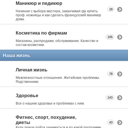
Маникюр и педикюр
18
Начиная с выбора мастера, заканчивая где купить
проф. ножницы и как сделать французский маникюр
дома.
Косметика по фирмам
105
Магазины, распродажи, обслуживание. Качество и
состав косметики.
Наша жизнь
Личная жизнь
78
Межличностные отношения. Житейские проблемы.
Родственники.
Здоровье
143
Все о нашем здоровье и проблемах с ним.
Фитнес, спорт, похудение,
диеты
43
Куда лучше пойти заниматься и по какой программе.