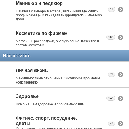
Маникюр и педикюр
18
Начиная с выбора мастера, заканчивая где купить
проф. ножницы и как сделать французский маникюр
дома.
Косметика по фирмам
105
Магазины, распродажи, обслуживание. Качество и
состав косметики.
Наша жизнь
Личная жизнь
78
Межличностные отношения. Житейские проблемы.
Родственники.
Здоровье
143
Все о нашем здоровье и проблемах с ним.
Фитнес, спорт, похудение,
диеты
43
Куда лучше пойти заниматься и по какой программе.