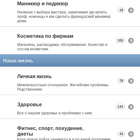
Маникюр и педикюр
18
Начиная с выбора мастера, заканчивая где купить
проф. ножницы и как сделать французский маникюр
дома.
Косметика по фирмам
105
Магазины, распродажи, обслуживание. Качество и
состав косметики.
Наша жизнь
Личная жизнь
78
Межличностные отношения. Житейские проблемы.
Родственники.
Здоровье
143
Все о нашем здоровье и проблемах с ним.
Фитнес, спорт, похудение,
диеты
43
Куда лучше пойти заниматься и по какой программе.