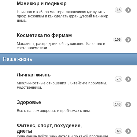
Маникюр и педикюр
18
Начиная с выбора мастера, заканчивая где купить
проф. ножницы и как сделать французский маникюр
дома.
Косметика по фирмам
105
Магазины, распродажи, обслуживание. Качество и
состав косметики.
Наша жизнь
Личная жизнь
78
Межличностные отношения. Житейские проблемы.
Родственники.
Здоровье
143
Все о нашем здоровье и проблемах с ним.
Фитнес, спорт, похудение,
диеты
43
Куда лучше пойти заниматься и по какой программе.